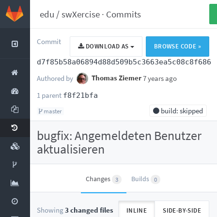
edu
/
swXercise
·
Commits
Commit
DOWNLOAD AS
BROWSE CODE »
d7f85b58a06894d88d509b5c3663ea5c08c8f686
Authored by
Thomas Ziemer
7 years ago
1 parent
f8f21bfa
build: skipped
master
bugfix: Angemeldeten Benutzer
aktualisieren
Changes
Builds
3
0
Showing
3 changed files
INLINE
SIDE-BY-SIDE