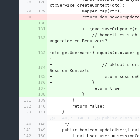
128
128
ctxService.createContext(dto);
129
129
             mapper.map(ctx);
130
-            return dao.saveOrUpdate
130
+
131
+            if (dao.saveOrUpdate(ct
+                // handelt es sich 
132
angemeldeten Benutzers?
+                if 
133
(dto.getUsername().equals(ctx.user.g
{
+                    // aktualisiert
134
Session-Kontexts
135
+                    return sessionC
136
+                }
137
+                return true;
138
+            }
131
139
         }
132
140
         return false;
133
141
     }
...
...
@@ -140,7 +148,11 @@ public class Us
140
148
      */
141
149
     public boolean updateUser(fin
142
150
         final User user = sessi