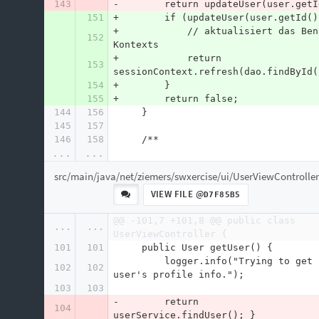
143
-        return updateUser(user.getI
151
+        if (updateUser(user.getId()
+            // aktualisiert das Ben
152
Kontexts
+            return 
153
sessionContext.refresh(dao.findById(
154
+        }
155
+        return false;
144
156
     }
145
157
146
158
     /**
...
...
src/main/java/net/ziemers/swxercise/ui/UserViewController
VIEW FILE @
D7F85B5
@@ -101,7 +101,8 @@ public class 
...
...
UserViewController {
101
101
     public User getUser() {
         logger.info("Trying to get 
102
102
user's profile info.");
103
103
-        return 
104
userService.findUser(); }