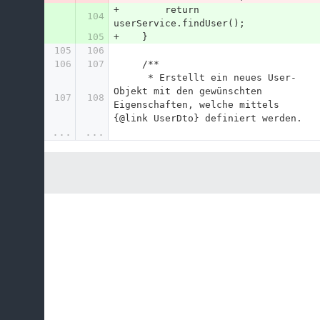
+        return 
104
userService.findUser();
105
+    }
105
106
106
107
     /**
      * Erstellt ein neues User-
Objekt mit den gewünschten 
107
108
Eigenschaften, welche mittels 
{@link UserDto} definiert werden.
...
...