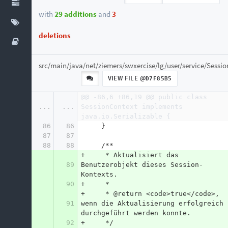
with
29 additions
and
3
deletions
src/main/java/net/ziemers/swxercise/lg/user/service/Sessi
VIEW FILE @
D7F85B5
@@ -86,6 +86,19 @@ public class 
...
...
SessionContext implements 
java.io.Serializable {
86
86
     }
87
87
88
88
     /**
+     * Aktualisiert das 
89
Benutzerobjekt dieses Session-
Kontexts.
90
+     *
+     * @return <code>true</code>, 
91
wenn die Aktualisierung erfolgreich 
durchgeführt werden konnte.
92
+     */