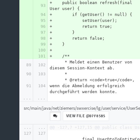
+    public boolean refresh(final 
93
User user) {
94
+        if (getUser() != null) {
95
+            setUser(user);
96
+            return true;
97
+        }
98
+        return false;
99
+    }
100
+
101
+    /**
      * Meldet einen Benutzer von 
89
102
diesem Session-Kontext ab.
90
103
      *
      * @return <code>true</code>, 
91
104
wenn die Abmeldung erfolgreich 
durchgeführt werden konnte.
...
...
src/main/java/net/ziemers/swxercise/lg/user/service/UserSe
VIEW FILE @
D7F85B5
...
...
@@ -127,7 +127,15 @@ public class Us
127
127
             final UserDtoToEntityContext ctx = 