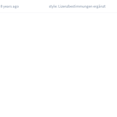
8 years ago
style: Lizenzbestimmungen ergänzt