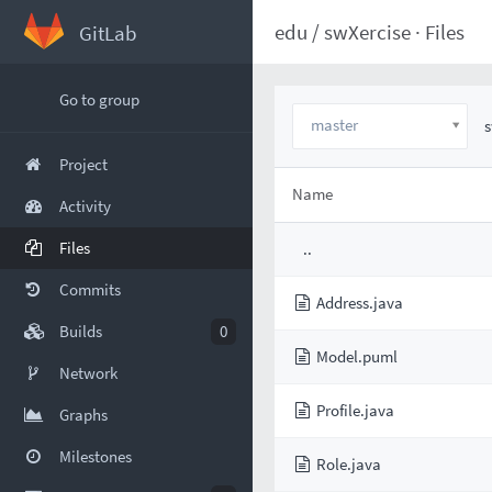
edu
/
swXercise
·
Files
GitLab
Go to group
master
s
Project
Name
Activity
Files
..
Commits
Address.java
Builds
0
Model.puml
Network
Profile.java
Graphs
Milestones
Role.java