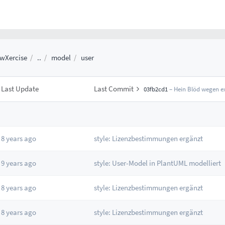
wXercise
..
model
user
Last Update
Last Commit
03fb2cd1
– Hein Blöd wegen ex
8 years ago
style: Lizenzbestimmungen ergänzt
9 years ago
style: User-Model in PlantUML modelliert
8 years ago
style: Lizenzbestimmungen ergänzt
8 years ago
style: Lizenzbestimmungen ergänzt