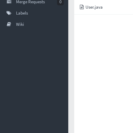
Merge Requests
0
User.java
Labels
Wiki